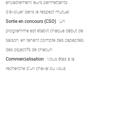
encadrement leurs permettants
d'évoluer dans le respect mutuel.
Sortie en
concours (CSO)
: Un
programme est établit chaque début de
saison, en tenant compte des capacités,
des objectifs de chacun.
Commercialisation
: Vous êtes à la
recherche d'un cheval ou vous
souhaitez simplement des conseils, on
dénichera la perle rare pour vous.