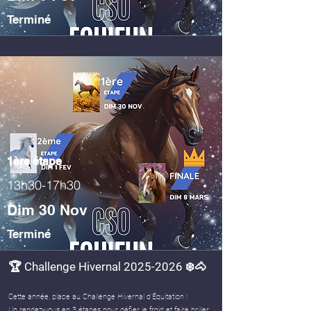
Terminé
1ère étape
13h30-17h30
Dim 30 Nov
Terminé
🏆 Challenge Hivernal
2025-2026
❄️🐴
Cette année, place au Challenge Hivernal d’Équitation !
Un rendez-vous en 3 étapes pour défier le froid et faire briller