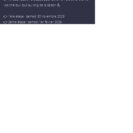
vos chevaux tout au long de la saison 💪
👉 1ère étape : samedi 30 novembre 2025
👉 2ème étape : samedi 1er février 2026
👉 Grande finale : samedi 8 mars 2026
À chaque étape, les cavaliers marqueront des points selon
leur classement, et le meilleur cumul sera sacré vainqueur du
Challenge lors de la finale 🏅
Ambiance conviviale, esprit sportif et lots à la clé…
qui sera le
grand champion de l’hiver ?
🌟
Réglement
Equifun
CSO
Calcul points
Résultats Finaux