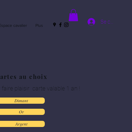
Se connecter
Espace cavalier
Plus
cartes au choix
 faire plaisir carte valable 1 an !
Dimant
Or
Argent