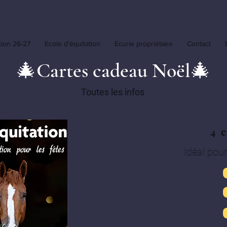
tion 26-27
Ecole d'équitation
Ecurie propriétaire
Contact
🎄Cartes cadeau Noël🎄
Toutes les infos
4 
Idéal pour